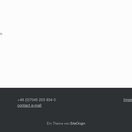
om
+49 (0)7045 203 834 0
Impr
contact e-mail
Ein Theme von
SiteOrigin