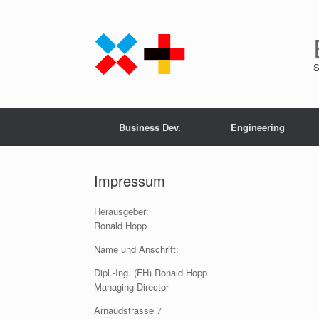
Zum
Inhalt
springen
S
Business Dev.
Engineering
Impressum
Herausgeber:
Ronald Hopp
Name und Anschrift:
Dipl.-Ing. (FH) Ronald Hopp
Managing Director
Arnaudstrasse 7