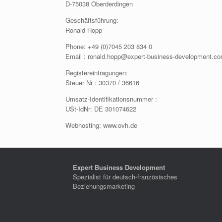
D-75038 Oberderdingen
Geschäftsführung:
Ronald Hopp
Phone: +49 (0)7045 203 834 0
Email : ronald.hopp@expert-business-development.c
Registereintragungen:
Steuer Nr : 30370 / 36616
Umsatz-Identifikationsnummer :
USt-IdNr: DE 301074622
Webhosting: www.ovh.de
Expert Business Development
Spezialist für deutsch-französisches
Beziehungsmarketing